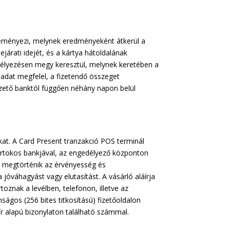
zdeményezi, melynek eredményeként átkerül a
árati idejét, és a kártya hátoldalának
ngedélyezésen megy keresztül, melynek keretében a
 adat megfelel, a fizetendő összeget
ezető banktól függően néhány napon belül
ókat. A Card Present tranzakció POS terminál
birtokos bankjával, az engedélyező központon
Itt megtörténik az érvényesség és
 jóváhagyást vagy elutasítást. A vásárló aláírja
toznak a levélben, telefonon, illetve az
nságos (256 bites titkosítású) fizetőoldalon
r alapú bizonylaton található számmal.