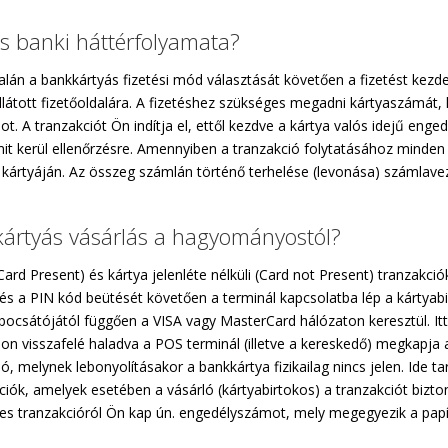
s banki háttérfolyamata?
dalán a bankkártyás fizetési mód választását követően a fizetést ke
tott fizetőoldalára. A fizetéshez szükséges megadni kártyaszámát, lej
ódot. A tranzakciót Ön indítja el, ettől kezdve a kártya valós idejű e
imit kerül ellenőrzésre. Amennyiben a tranzakció folytatásához minden
a kártyáján. Az összeg számlán történő terhelése (levonása) számlav
kártyás vásárlás a hagyományostól?
ard Present) és kártya jelenléte nélküli (Card not Present) tranzakci
t és a PIN kód beütését követően a terminál kapcsolatba lép a kártya
ya kibocsátójától függően a VISA vagy MasterCard hálózaton keresztül. 
lon visszafelé haladva a POS terminál (illetve a kereskedő) megkapja a
ó, melynek lebonyolításakor a bankkártya fizikailag nincs jelen. Ide tar
kciók, amelyek esetében a vásárló (kártyabirtokos) a tranzakciót bizto
res tranzakcióról Ön kap ún. engedélyszámot, mely megegyezik a papí