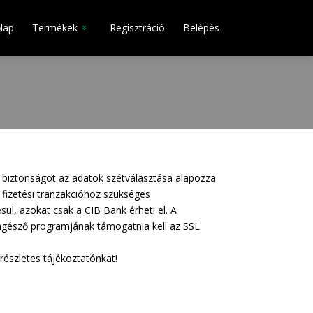
lap
Termékek
Regisztráció
Belépés
 A biztonságot az adatok szétválasztása alapozza
fizetési tranzakcióhoz szükséges
sül, azokat csak a CIB Bank érheti el. A
öngésző programjának támogatnia kell az SSL
 részletes tájékoztatónkat!