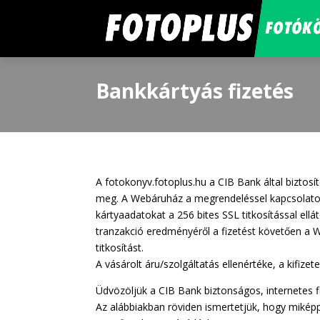
Bankkártyás fizetés
A fotokonyv.fotoplus.hu a CIB Bank által biztosí
meg. A Webáruház a megrendeléssel kapcsolatos 
kártyaadatokat a 256 bites SSL titkosítással ellá
tranzakció eredményéről a fizetést követően a 
titkosítást.
A vásárolt áru/szolgáltatás ellenértéke, a kifize
Üdvözöljük a CIB Bank biztonságos, internetes
Az alábbiakban röviden ismertetjük, hogy mikép