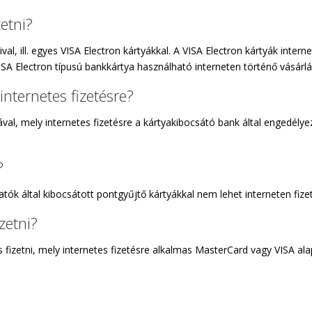
zetni?
, ill. egyes VISA Electron kártyákkal. A VISA Electron kártyák inter
VISA Electron típusú bankkártya használható interneten történő vásárlá
nternetes fizetésre?
l, mely internetes fizetésre a kártyakibocsátó bank által engedélyezt
?
ók által kibocsátott pontgyűjtő kártyákkal nem lehet interneten fizet
zetni?
fizetni, mely internetes fizetésre alkalmas MasterCard vagy VISA ala