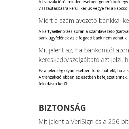
A tranzakcióról minden esetben generálódik egy t
visszautasításra kerül, kérjük vegye fel a kapcs
Miért a számlavezető bankkal kel
A kártyaellenőrzés során a számlavezető (kártya
bank ügyfelének az elfogadó bank nem adhat ki 
Mit jelent az, ha bankomtól azo
kereskedő/szolgáltató azt jelzi, h
Ez a jelenség olyan esetben fordulhat elő, ha a 
A tranzakció ebben az esetben befejezetlennek, 
feloldásra kerül.
BIZTONSÁG
Mit jelent a VeriSign és a 256 b