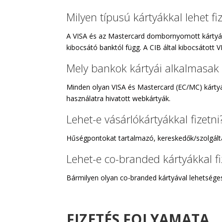
Milyen típusú kártyákkal lehet fi
A VISA és az Mastercard dombornyomott kártyáival
kibocsátó banktól függ. A CIB által kibocsátott 
Mely bankok kártyái alkalmasak i
Minden olyan VISA és Mastercard (EC/MC) kártyáva
használatra hivatott webkártyák.
Lehet-e vásárlókártyákkal fizetni
Hűségpontokat tartalmazó, kereskedők/szolgáltat
Lehet-e co-branded kártyákkal fi
Bármilyen olyan co-branded kártyával lehetséges 
FIZETÉS FOLYAMATA