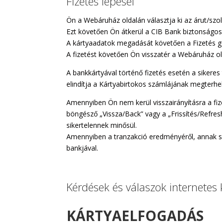
Fizetés lépései
Ön a Webáruház oldalán választja ki az árut/szol
Ezt követően Ön átkerül a CIB Bank biztonságos 
A kártyaadatok megadását követően a Fizetés gom
A fizetést követően Ön visszatér a Webáruház ol
A bankkártyával történő fizetés esetén a sikeres
elindítja a Kártyabirtokos számlájának megterhel
Amennyiben Ön nem kerül visszairányításra a fiz
böngésző „Vissza/Back” vagy a „Frissítés/Refresh”
sikertelennek minősül.
Amennyiben a tranzakció eredményéről, annak sik
bankjával.
Kérdések és válaszok internetes k
KÁRTYAELFOGADÁS