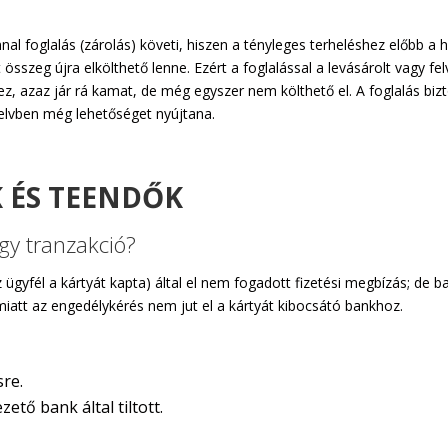
l foglalás (zárolás) követi, hiszen a tényleges terheléshez előbb a h
sszeg újra elkölthető lenne. Ezért a foglalással a levásárolt vagy felve
, azaz jár rá kamat, de még egyszer nem költhető el. A foglalás bizt
elvben még lehetőséget nyújtana.
K ÉS TEENDŐK
egy tranzakció?
z ügyfél a kártyát kapta) által el nem fogadott fizetési megbízás; de 
 miatt az engedélykérés nem jut el a kártyát kibocsátó bankhoz.
sre.
ető bank által tiltott.