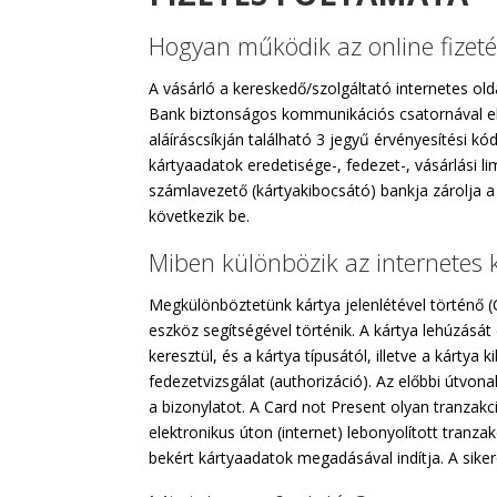
Hogyan működik az online fizeté
A vásárló a kereskedő/szolgáltató internetes ol
Bank biztonságos kommunikációs csatornával ellá
aláíráscsíkján található 3 jegyű érvényesítési k
kártyaadatok eredetisége-, fedezet-, vásárlási l
számlavezető (kártyakibocsátó) bankja zárolja 
következik be.
Miben különbözik az internetes 
Megkülönböztetünk kártya jelenlétével történő (C
eszköz segítségével történik. A kártya lehúzásá
keresztül, és a kártya típusától, illetve a kárt
fedezetvizsgálat (authorizáció). Az előbbi útvona
a bizonylatot. A Card not Present olyan tranzakci
elektronikus úton (internet) lebonyolított tranza
bekért kártyaadatok megadásával indítja. A sike