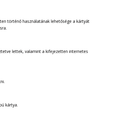
neten történő használatának lehetősége a kártyát
sra.
etve lettek, valamint a kifejezetten internetes
ni.
pú kártya.