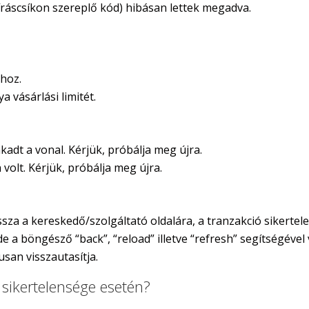
áíráscsíkon szereplő kód) hibásan lettek megadva.
ához.
 vásárlási limitét.
adt a vonal. Kérjük, próbálja meg újra.
 volt. Kérjük, próbálja meg újra.
sza a kereskedő/szolgáltató oldalára, a tranzakció sikertele
e a böngésző “back”, “reload” illetve “refresh” segítségével v
san visszautasítja.
 sikertelensége esetén?