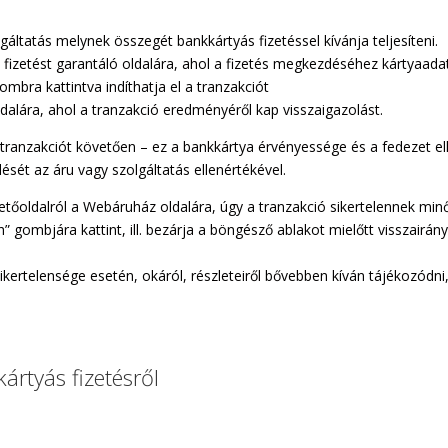
gáltatás melynek összegét bankkártyás fizetéssel kívánja teljesíteni.
fizetést garantáló oldalára, ahol a fizetés megkezdéséhez kártyaadata
bra kattintva indíthatja el a tranzakciót
dalára, ahol a tranzakció eredményéről kap visszaigazolást.
 tranzakciót követően – ez a bankkártya érvényessége és a fedezet ell
ését az áru vagy szolgáltatás ellenértékével.
etőoldalról a Webáruház oldalára, úgy a tranzakció sikertelennek min
 gombjára kattint, ill. bezárja a böngésző ablakot mielőtt visszairány
ertelensége esetén, okáról, részleteiről bővebben kíván tájékozódni,
ártyás fizetésről