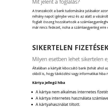
Mit jelent a foglalás?
A tranzakciót a bank tudomására jutásakor azonna
néhány napot igénybe vesz és az alatt a vásárolt ö
foglalt összeg hozzátartozik a számlaegyenleghez
már nincs fedezet, noha a számlaegyenleg erre 
SIKERTELEN FIZETÉSE
Milyen esetben lehet sikertelen 
Általában a kártyát kibocsátó bank (tehát ahol a
okból is, hogy távközlési vagy informatikai hiba
Kártya jellegű hiba
A kártya nem alkalmas internetes fizeté
A kártya internetes használata számlavez
A kártyahasználat tiltott.