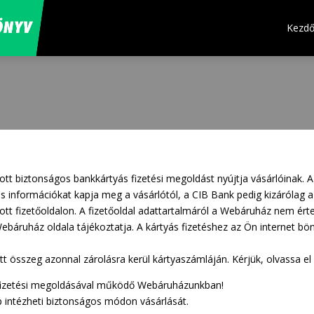
Kezdő
tott biztonságos bankkártyás fizetési megoldást nyújtja vásárlóinak.
információkat kapja meg a vásárlótól, a CIB Bank pedig kizárólag a 
tott fizetőoldalon. A fizetőoldal adattartalmáról a Webáruház nem érte
Webáruház oldala tájékoztatja. A kártyás fizetéshez az Ön internet b
tett összeg azonnal zárolásra kerül kártyaszámláján. Kérjük, olvassa el
 fizetési megoldásával működő Webáruházunkban!
p intézheti biztonságos módon vásárlását.