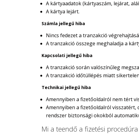
A kártyaadatok (kártyaszám, lejárat, al
A kártya lejárt.
Számla jellegű hiba
Nincs fedezet a tranzakció végrehajtás
A tranzakció összege meghaladja a kártya
Kapcsolati jellegű hiba
A tranzakció során valószínűleg megszak
A tranzakció időtúllépés miatt sikertelen
Technikai jellegű hiba
Amennyiben a fizetőoldalról nem tért vis
Amennyiben a fizetőoldalról visszatért, d
rendszer biztonsági okokból automatiku
Mi a teendő a fizetési procedúra