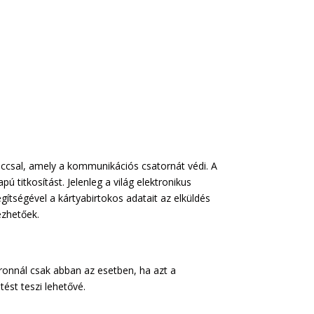
kulccsal, amely a kommunikációs csatornát védi. A
ú titkosítást. Jelenleg a világ elektronikus
ítségével a kártyabirtokos adatait az elküldés
ezhetőek.
tronnál csak abban az esetben, ha azt a
ést teszi lehetővé.