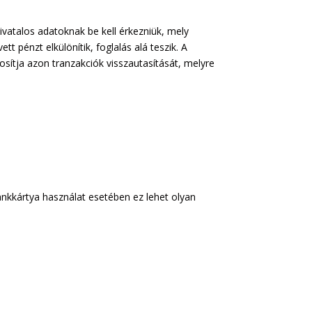
ivatalos adatoknak be kell érkezniük, mely
tt pénzt elkülönítik, foglalás alá teszik. A
osítja azon tranzakciók visszautasítását, melyre
bankkártya használat esetében ez lehet olyan