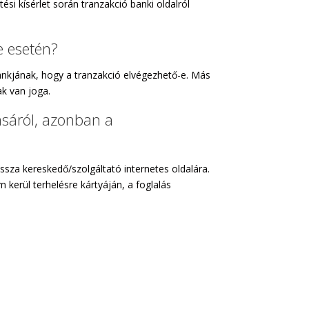
si kísérlet során tranzakció banki oldalról
e esetén?
ankjának, hogy a tranzakció elvégezhető-e. Más
k van joga.
ásáról, azonban a
ssza kereskedő/szolgáltató internetes oldalára.
kerül terhelésre kártyáján, a foglalás