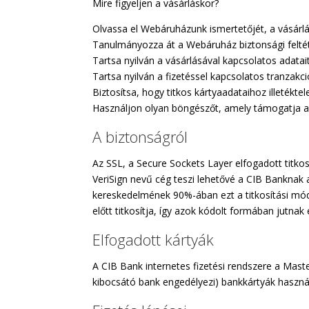
Mire figyeljen a vásárláskor?
Olvassa el Webáruházunk ismertetőjét, a vásárlás k
Tanulmányozza át a Webáruház biztonsági feltéte
Tartsa nyilván a vásárlásával kapcsolatos adatait
Tartsa nyilván a fizetéssel kapcsolatos tranzakc
Biztosítsa, hogy titkos kártyaadataihoz illetékt
Használjon olyan böngészőt, amely támogatja az
A biztonságról
Az SSL, a Secure Sockets Layer elfogadott titkos
VeriSign nevű cég teszi lehetővé a CIB Banknak a 
kereskedelmének 90%-ában ezt a titkosítási módo
előtt titkosítja, így azok kódolt formában jutna
Elfogadott kártyák
A CIB Bank internetes fizetési rendszere a Mast
kibocsátó bank engedélyezi) bankkártyák használa