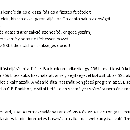
ondícióit és a kiszállítás és a fizetés feltételeit!
leit, hiszen ezzel garantálják az Ön adatainak biztonságát!
!
iós adatait! (tranzakció azonosító, engedélyszám)
elen személy soha ne férhessen hozzá.
 SSL titkosításhoz szükséges opciót!
ítási eljárás rövidítése. Bankunk rendelkezik egy 256 bites titkosító 
256 bites kulcs használatát, amely segítségével biztosítjuk az SSL alap
t alkalmazzák. A vásárló által használt böngésző program az SSL seg
k el a CIB Bankhoz, ezáltal illetéktelen személyek számára nem értelm
erCard, a VISA termékcsaládba tartozó VISA és VISA Electron (az Elec
tát, valamint internetes használatra alkalmas webkártyával való fizet