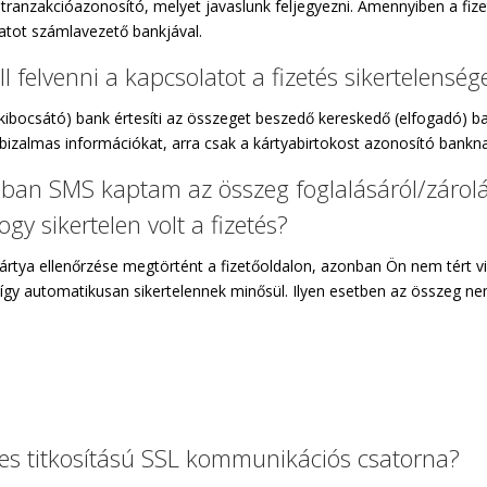
ranzakcióazonosító, melyet javaslunk feljegyezni. Amennyiben a fizeté
olatot számlavezető bankjával.
l felvenni a kapcsolatot a fizetés sikertelenség
kibocsátó) bank értesíti az összeget beszedő kereskedő (elfogadó) b
bizalmas információkat, arra csak a kártyabirtokost azonosító bankna
nban SMS kaptam az összeg foglalásáról/zárol
ogy sikertelen volt a fizetés?
kártya ellenőrzése megtörtént a fizetőoldalon, azonban Ön nem tért vi
így automatikusan sikertelennek minősül. Ilyen esetben az összeg nem 
ites titkosítású SSL kommunikációs csatorna?